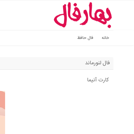
خانه
فال حافظ
فال لنورماند
کارت آنیما