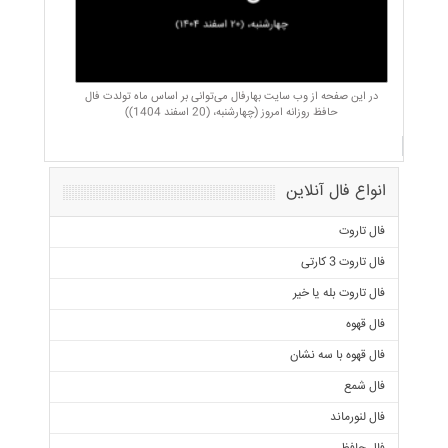
در این صفحه از وب سایت بهارفال می‌توانی بر اساس ماه تولدت فال
حافظ روزانه امروز (چهارشنبه، (20 اسفند 1404))
انواع فال آنلاین
فال تاروت
فال تاروت 3 کارتی
فال تاروت بله یا خیر
فال قهوه
فال قهوه با سه نشان
فال شمع
فال لنورماند