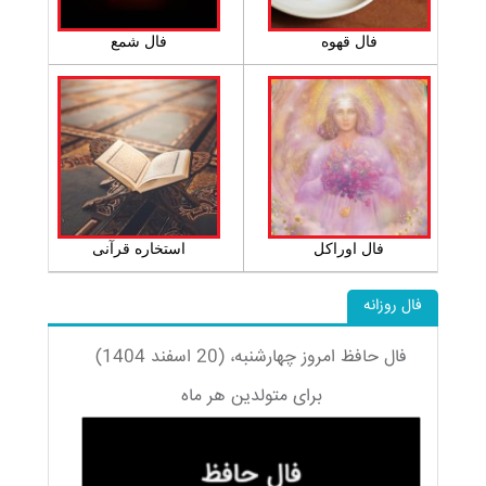
فال قهوه
فال شمع
فال اوراکل
استخاره قرآنی
فال روزانه
فال حافظ امروز چهارشنبه، (20 اسفند 1404)
برای متولدین هر ماه