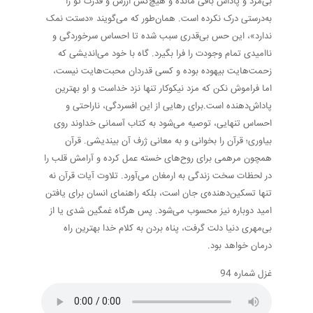
بی‌مزد و پاداش باقی مانده و هیچ‌کس ارزش و قدرت تو را
به‌درستی درک نکرده است. همان‌طور که می‌گویند «دستت نمک
ندارد»، این حس بی‌قدری سبب شده تا احساس سرخوردگی و
ناامیدی تمام وجودت را فرا بگیرد. گاه با خود می‌اندیشی که
زحمت‌هایت بیهوده بوده و کسی قدردان محبت‌هایت نیست،
اما فراموش نکن که مزد نیکوکار تنها نزد خداست و او بهترین
پاداش‌دهنده است.برای رهایی از این افسردگی، ناراحتی و
احساس تنهایی، توصیه می‌شود به کتاب آسمانی خداوند روی
بیاوری؛ قرآن را بخوانی و به معانی ژرف آن بیندیشی. قرآن
همچون مرهمی برای روح‌های خسته عمل کرده و آرامش قلب را
در لحظات سخت زندگی به ارمغان می‌آورد. تلاوت آیات قرآن نه
تنها تسکین‌دهنده‌ی جان است، بلکه راهنمای انسان برای یافتن
امید دوباره نیز محسوب می‌شود. پس هرگاه غمگین شدی یا از
بی‌مهری دنیا دلت گرفت، پناه بردن به کلام خدا بهترین راه
درمان خواهد بود.
غزل شماره 94