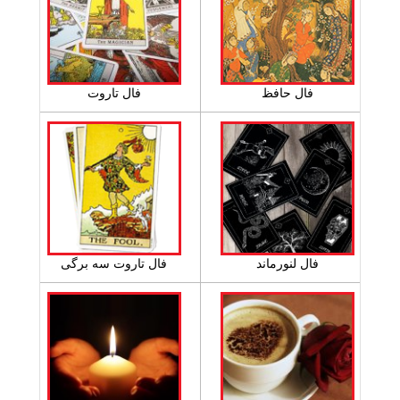
فال حافظ
فال تاروت
فال لنورماند
فال تاروت سه برگی