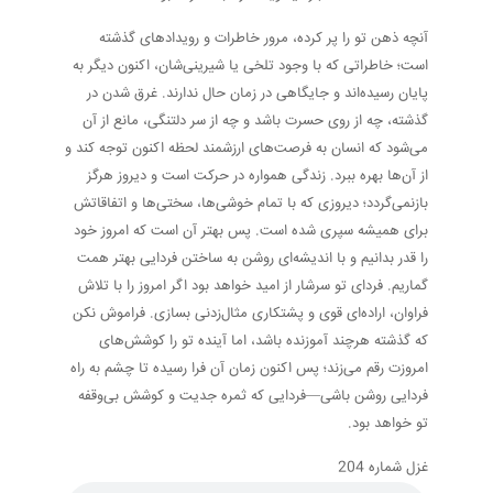
آنچه ذهن تو را پر کرده، مرور خاطرات و رویدادهای گذشته
است؛ خاطراتی که با وجود تلخی یا شیرینی‌شان، اکنون دیگر به
پایان رسیده‌اند و جایگاهی در زمان حال ندارند. غرق شدن در
گذشته، چه از روی حسرت باشد و چه از سر دلتنگی، مانع از آن
می‌شود که انسان به فرصت‌های ارزشمند لحظه اکنون توجه کند و
از آن‌ها بهره ببرد. زندگی همواره در حرکت است و دیروز هرگز
بازنمی‌گردد؛ دیروزی که با تمام خوشی‌ها، سختی‌ها و اتفاقاتش
برای همیشه سپری شده است. پس بهتر آن است که امروز خود
را قدر بدانیم و با اندیشه‌ای روشن به ساختن فردایی بهتر همت
گماریم. فردای تو سرشار از امید خواهد بود اگر امروز را با تلاش
فراوان، اراده‌ای قوی و پشتکاری مثال‌زدنی بسازی. فراموش نکن
که گذشته هرچند آموزنده باشد، اما آینده تو را کوشش‌های
امروزت رقم می‌زند؛ پس اکنون زمان آن فرا رسیده تا چشم به راه
فردایی روشن باشی—فردایی که ثمره جدیت و کوشش بی‌وقفه
تو خواهد بود.
غزل شماره 204