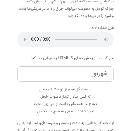
پیشوایان معصوم (ائمه اطهار علیهم‌السلام) را فراموش کنیم؛
چراکه توسل به معنویت می‌تواند چراغ راه ما در تاریکی‌ها باشد
و امید را در دل‌ها زنده نگه دارد.
غزل شماره 69
مرورگر شما از پخش صدای HTML 5 پشتیبانی نمی‌کند.
شهریور
به وقت گل شدم از توبهٔ شراب خجل
که کس مباد ز کردار ناصواب خجل
صلاح ما همه دام ره است و من زین بحث
نیم ز شاهد و ساقی به هیچ باب خجل
از انجام کار خطایی به شدت پشیمان و شرمنده‌ای، اما باید بدانی
که حقیقتِ پشیمانی از کردار ناصواب، در این است که دیگر آن را