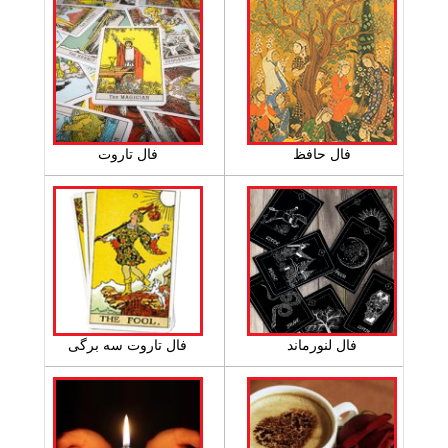
فال حافظ
فال تاروت
فال لنورماند
فال تاروت سه برگی