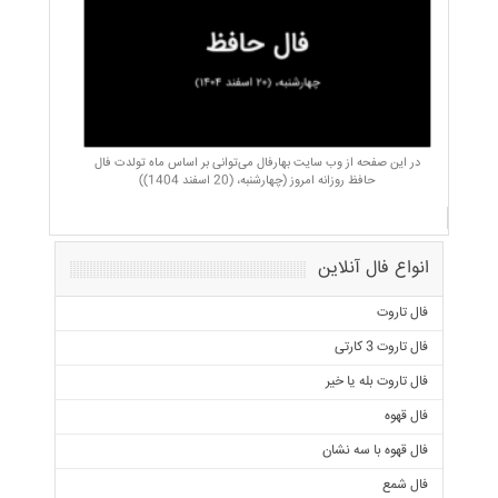
در این صفحه از وب سایت بهارفال می‌توانی بر اساس ماه تولدت فال
حافظ روزانه امروز (چهارشنبه، (20 اسفند 1404))
انواع فال آنلاین
فال تاروت
فال تاروت 3 کارتی
فال تاروت بله یا خیر
فال قهوه
فال قهوه با سه نشان
فال شمع