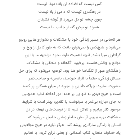
کس نیست که افتاده آن زلف دوتا نیست
در رهگذری کیست که دامی ز بلا نیست
چون چشم تو دل می‌برد از گوشه نشینان
همراه تو بودن گنه از جانب ما نیست
هر انسانی در مسیر زندگی خود با مشکلات و دشواری‌هایی روبرو
می‌شود و هیچ‌کس را نمی‌توان یافت که به طور کامل از رنج و
گرفتاری مبرا باشد. آنچه اهمیت دارد، نحوه مواجهه ما با این
موانع و چالش‌هاست. برخورد آگاهانه و منطقی با مشکلات،
راهگشای عبور از تنگناها خواهد بود. توصیه می‌شود که برای حل
مسائل زندگی، حتماً با افراد خردمند، باتجربه و صاحب‌نظر
مشورت نمایید؛ چراکه دانایی و تجربه در میان همگان پراکنده
است و هیچ فردی به تنهایی بر همه امور احاطه ندارد.همچنین
به جای مبارزه بی‌ثمر با سرنوشت یا تقدیر، بهتر است با شرایط
موجود کنار بیاییم و تلاش کنیم تا از فرصت‌های نهفته در دل
مشکلات بهره ببریم. آرامش خاطر زمانی حاصل می‌شود که
انسان با زندگی سازگاری پیشه کند. هرگز نباید در هیچ موقعیتی
یاد خداوند متعال، کتاب آسمانی او یعنی قرآن کریم، یا تعالیم