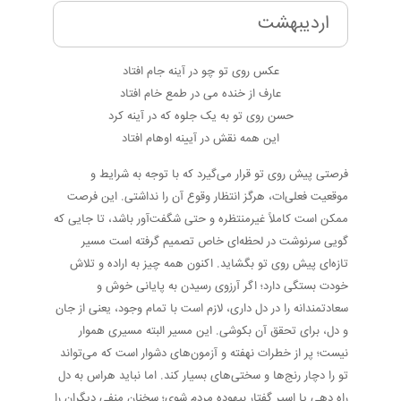
اردیبهشت
عکس روی تو چو در آینه جام افتاد
عارف از خنده می در طمع خام افتاد
حسن روی تو به یک جلوه که در آینه کرد
این همه نقش در آیینه اوهام افتاد
فرصتی پیش روی تو قرار می‌گیرد که با توجه به شرایط و
موقعیت فعلی‌‌ات، هرگز انتظار وقوع آن را نداشتی. این فرصت
ممکن است کاملاً غیرمنتظره و حتی شگفت‌آور باشد، تا جایی که
گویی سرنوشت در لحظه‌ای خاص تصمیم گرفته است مسیر
تازه‌ای پیش روی تو بگشاید. اکنون همه چیز به اراده و تلاش
خودت بستگی دارد؛ اگر آرزوی رسیدن به پایانی خوش و
سعادتمندانه را در دل داری، لازم است با تمام وجود، یعنی از جان
و دل، برای تحقق آن بکوشی. این مسیر البته مسیری هموار
نیست؛ پر از خطرات نهفته و آزمون‌های دشوار است که می‌تواند
تو را دچار رنج‌ها و سختی‌های بسیار کند. اما نباید هراس به دل
راه دهی یا اسیر گفتار بیهوده مردم شوی؛ سخنان منفی دیگران را