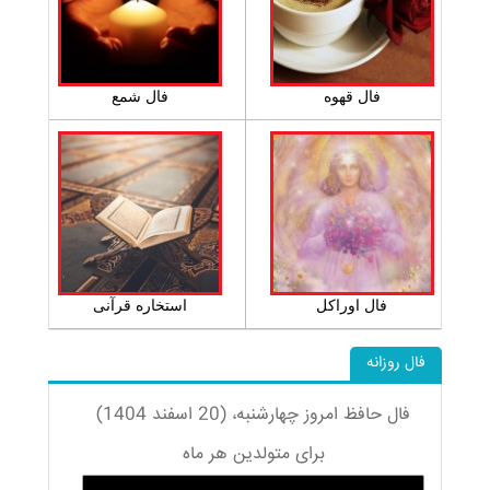
فال قهوه
فال شمع
فال اوراکل
استخاره قرآنی
فال روزانه
فال حافظ امروز چهارشنبه، (20 اسفند 1404)
برای متولدین هر ماه