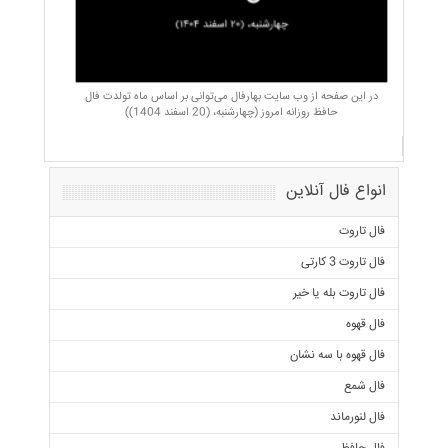
در این صفحه از وب سایت بهارفال می‌توانی بر اساس ماه تولدت فال
حافظ روزانه امروز (چهارشنبه، (20 اسفند 1404))
انواع فال آنلاین
فال تاروت
فال تاروت 3 کارتی
فال تاروت بله یا خیر
فال قهوه
فال قهوه با سه نشان
فال شمع
فال لنورماند