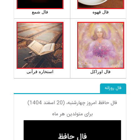
فال قهوه
فال شمع
فال اوراکل
استخاره قرآنی
فال روزانه
فال حافظ امروز چهارشنبه، (20 اسفند 1404)
برای متولدین هر ماه