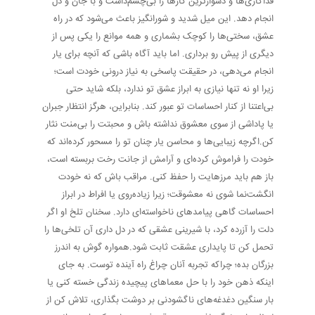
فداکاری‌ها و دشوارترین کارها را بی‌چشم‌داشت و با جان و دل
انجام دهد. این میل شدید و شورانگیز باعث می‌شود که در راه
عشق، سختی‌ها را کوچک بشماری و همه موانع را یکی پس از
دیگری از پیش رو برداری. اما باید آگاه باشی که آنچه برای یار
انجام می‌دهی، در حقیقت پاسخی به نیاز درونی خودت است؛
زیرا او نه تنها نیازی به ابراز عشق تو ندارد، بلکه شاید حتی
بی‌اعتنا از کنار احساسات تو عبور کند. بنابراین، هرگز انتظار جبران
یا پاداشی از سوی معشوق نداشته باش و محبتت را بی‌منت نثار
کن.اگرچه زیبایی‌ها و محاسن یار چنان تو را مسحور کرده‌اند که
خودت را فراموش کرده‌ای و آرامش از جانت رخت بربسته است،
باز هم باید مرزهایت را حفظ کنی. مراقب باش که نه خودت
انگشت‌نما شوی نه معشوقت؛ زیرا زیاده‌روی یا افراط در ابراز
احساسات گاهی پیامدهای ناخواسته‌ای دارد. سخنان تلخ او اگر
دلت را آزرده کرد، با شیرینی عشقی که در دل داری آن تلخی‌ها را
تحمل کن تا پایداری عشقت ثابت شود.همواره گوش به اندرز
بزرگان بده؛ چراکه تجربه آنان چراغ راه آینده توست. به جای
اینکه ذهن خود را با حل معماهای پیچیده زندگی خسته کنی یا
بار سنگین دغدغه‌های ناگشودنی بر دوشت بگذاری، تلاش کن از