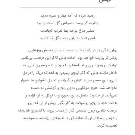
رسید مژده که آمد بهار و سبزه دمید
وظیفه گر برسد مصرفش گل است و نبید
صفیر مرغ برآمد بط شراب کجاست
فغان فتاد به بلبل نقاب گل که کشید
بهار زندگی تو در راه است و نسیم امید نویدبخش روزهایی
روشن‌تر برایت خواهد بود. آماده باش تا از این فرصت بی‌نظیر
نهایت بهره را ببری و لحظه‌ها را با خرد و تدبیر سپری کنی. به
خاطر داشته باش که اگر آرزوی رسیدن به اهداف بزرگ را در دل
داری، این مسیر جز با تلاش پیگیرانه و تحمل دشواری‌ها هموار
نخواهد شد؛ هیچ موفقیتی بدون رنج و کوشش به دست
نمی‌آید. از خداوند متعال یاری بجوی و با توکل به او، اراده و
همت خود را برای پیشرفت به کار بگیر. پیش از آن که این
فرصت طلایی چون نسیمی گذرا از دست برود، با تدبیری شایسته
و عزمی راسخ از آن استفاده کن تا نتیجه‌ای ارزشمند و سودمند
نصیبت گردد.