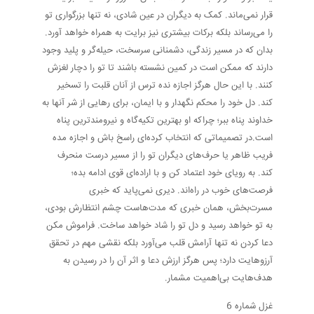
قرار نمی‌ماند. کمک به دیگران در عین شادی، نه تنها بزرگواری تو
را می‌رساند بلکه برکات بیشتری نیز برایت به همراه خواهد آورد.
بدان که در مسیر زندگی، دشمنانی سرسخت، حیله‌گر و پلید وجود
دارند که ممکن است در کمین نشسته باشند تا تو را دچار لغزش
کنند. با این حال هرگز اجازه نده ترس از آنان قلبت را تسخیر
کند. دل خود را محکم نگهدار و با ایمان، برای رهایی از شر آنها به
خداوند پناه ببر؛ چراکه او بهترین تکیه‌گاه و نیرومندترین پناه
است.در تصمیماتی که انتخاب کرده‌ای راسخ باش و اجازه مده
فریب ظاهر یا حرف‌های دیگران تو را از مسیر درست منحرف
کند. به رویای خود اعتماد کن و با اراده‌ای قوی ادامه بده؛
فرصت‌های خوب در راه‌اند. دیری نمی‌پاید که خبری
مسرت‌بخش، همان خبری که مدت‌هاست چشم انتظارش بودی،
به تو خواهد رسید و دل تو را شاد خواهد ساخت. فراموش مکن
دعا کردن نه تنها آرامش قلب می‌آورد بلکه نقشی مهم در تحقق
آرزوهایت دارد؛ پس هرگز ارزش دعا و اثر آن را در رسیدن به
هدف‌هایت بی‌اهمیت مشمار.
غزل شماره 6