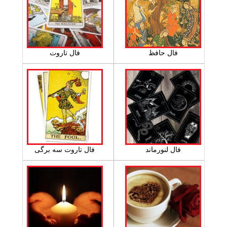
فال حافظ
فال تاروت
فال لنورماند
فال تاروت سه برگی