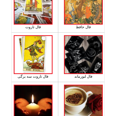
فال حافظ
فال تاروت
فال لنورماند
فال تاروت سه برگی