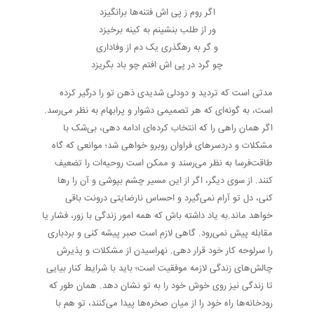
اگر روم ز پی اش فتنه‌ها برانگیزد
ور از طلب بنشینم به کینه برخیزد
و گر به رهگذری یک دم از وفاداری
چو گرد در پی اش افتم چو باد بگریزد
مدتی است که تردید و دودلی شدیدی ذهن تو را درگیر کرده
است، به گونه‌ای که هر تصمیمی دشوار و پرابهام به نظر می‌رسد.
اگر همان راهی را که انتخاب کرده‌ای ادامه دهی، بی‌شک با
مشکلات و دردسرهای فراوان روبرو خواهی شد؛ موانعی که گاه
طاقت‌فرسا به نظر می‌رسند و ممکن است روحیه‌ات را تضعیف
کنند. از سوی دیگر، اگر از این مسیر چشم بپوشی و آن را رها
کنی، دل تو آرام نمی‌گیرد و احساس نارضایتی درونت باقی
خواهد ماند.به یاد داشته باش که همه امور زندگی با زور، فشار یا
مقابله پیش نمی‌رود. گاهی لازم است صبر پیشه کنی و بردباری
را سرلوحه کار خود قرار دهی. نهراسیدن از مشکلات و پذیرش
چالش‌های زندگی لازمه موفقیت است؛ باید با شرایط کنار بیایی
تا زندگی نیز روی خوش خود را به تو نشان دهد. همان طور که
رودخانه‌ها راه خود را از میان صخره‌ها پیدا می‌کنند، تو هم با