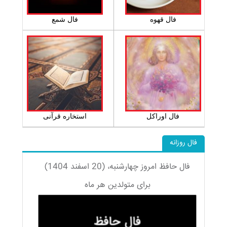
فال قهوه
فال شمع
فال اوراکل
استخاره قرآنی
فال روزانه
فال حافظ امروز چهارشنبه، (20 اسفند 1404)
برای متولدین هر ماه