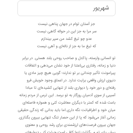
شهریور
جز آستان توام در جهان پناهی نیست
سر مرا به جز این در حواله گاهی نیست
عدو چو تیغ کشد من سپر بیندازم
که تیغ ما به جز از ناله‌ای و آهی نیست
تو انسانی وارسته، پاکدل و صاحب روحی بلند هستی. در برابر
دنیا و زمانه، رفتاری بی‌اعتنا از خود نشان می‌دهی و اتفاقات
پیرامونت تأثیر چندانی بر تو ندارند؛ گویی هیچ چیز مادی یا
دنیوی ارزش واقعی برایت ندارد. در اعماق وجود خویش فرو
رفته‌ای و دور خود را دیواری بلند از تنهایی کشیده‌ای تا مبادا
آسیبی از سوی آدمیان روزگار به تو برسد. این ترس از مردم زمانه
باعث شده که کمتر با دیگران معاشرت کنی و همواره فاصله‌ای
میان خود و اطرافیانت نگه داری.اما باید بدانی که زندگی حقیقی
زمانی آغاز می‌شود که پا از این حصار تنگ تنهایی بیرون بگذاری.
جهان بیرون فرصت‌های ارزشمندی برای رشد روحی و معنوی
پیش پای تو می‌گذارد؛ تنها کافی است جرئت کنی دیوارهای