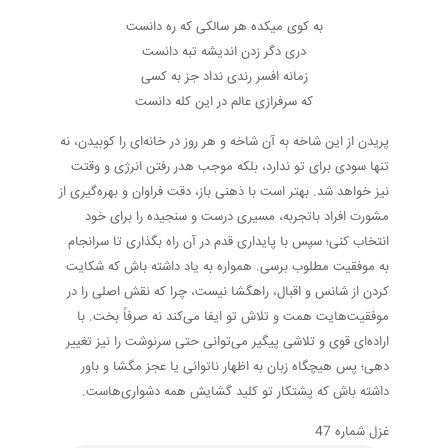
به کوی میکده هر سالکی که ره دانست
دری دگر زدن اندیشه تبه دانست
زمانه افسر رندی نداد جز به کسی
که سرفرازی عالم در این کله دانست
پریدن از این شاخه به آن شاخه و هر روز در خانه‌ای را کوبیدن، نه
تنها سودی برای تو ندارد، بلکه موجب هدر رفتن انرژی و وقتت
نیز خواهد شد. بهتر است با ذهنی باز، دقت فراوان و بهره‌گیری از
مشورت افراد باتجربه، مسیری درست و سنجیده را برای خود
انتخاب کنی؛ سپس با پایداری قدم در آن راه بگذاری تا سرانجام
به موفقیت مطلوب برسی. همواره به یاد داشته باش که شکایت
کردن از شانس و اقبال، راهگشا نیست، چرا که نقش اصلی را در
موفقیت‌هایت همت و تلاش تو ایفا می‌کند نه صرفاً بخت. با
اراده‌ای قوی و تلاشی پیگیر می‌توانی حتی سرنوشت را نیز تغییر
دهی؛ پس هیچگاه زبان به اظهار ناتوانی یا عجز مگشا و باور
داشته باش که پشتکار تو کلید گشایش همه دشواری‌هاست.
غزل شماره 47