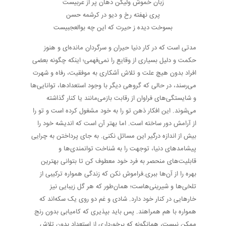
زبان خموش ولیکن دهان پر از عربیست
پری نهفته رخ و دیو در کرشمه حسن
بسوخت دیده ز حیرت که این چه بوالعجبیست
مدتی است که در کار دنیا حیران و سرگردان مانده‌ای و هنوز
حکمت و دلیل بسیاری از وقایع را نمی‌فهمی؛ اینکه چگونه بعضی
افراد بدون هیچ علت و تلاش آشکاری به موفقیت، رفاه و شهرت
می‌رسند، در حالی که گروهی دیگر با وجود استعدادها، توانایی‌ها
و شایستگی‌های فراوان از رقابت بازمی‌مانند یا کنار گذاشته
می‌شوند. این افکار ذهن تو را به خود مشغول کرده است و تو را
از آرامش دور ساخته است. اما بهتر آن است که اندیشه خود را
بیش از اندازه درگیر این مسائل نکنی. به جای پرداختن به چرایی
پیشامدهای دنیا، توجهت را به شناخت توانمندی‌ها و
قابلیت‌های منحصر به فرد خود معطوف کن تا بتوانی بهترین
بهره را از آن‌ها ببری.فراموش نکن که زندگی همواره ترکیبی از
تلخی‌ها و شیرینی‌هاست؛ همان‌طور که هر گل زیبایی نیز
خارهایی در کنار خود دارد. شادی و غم دو روی یک سکه‌اند که
همواره با هم همراهند. پس باید بپذیری که کامیابی بدون رنج
ممکن نیست، همانگونه که برخورداری از استعداد بدون تلاش