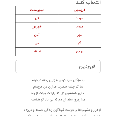
انتخاب کنید
فروردین
اردیبهشت
خرداد
تیر
مرداد
شهریور
مهر
آبان
آذر
دی
بهمن
اسفند
فروردین
به مژگان سیه کردی هزاران رخنه در دینم
بیا کز چشم بیمارت هزاران درد برچینم
الا ای همنشین دل که یارانت برفت از یاد
مرا روزی مباد آن دم که بی یاد تو بنشینم
از فراز و نشیب‌ها و حوادث گوناگون زندگی خسته و دل‌زده