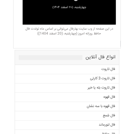
در این صفحه از وب سایت بهارفال می‌توانی بر اساس ماه تولدت فال
حافظ روزانه امروز (چهارشنبه، (20 اسفند 1404))
انواع فال آنلاین
فال تاروت
فال تاروت 3 کارتی
فال تاروت بله یا خیر
فال قهوه
فال قهوه با سه نشان
فال شمع
فال لنورماند