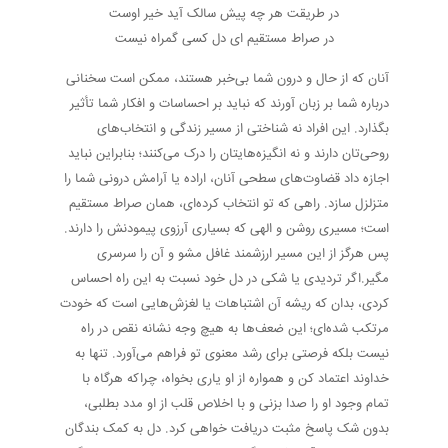
در طریقت هر چه پیش سالک آید خیر اوست
در صراط مستقیم ای دل کسی گمراه نیست
آنان که از حال و درون شما بی‌خبر هستند، ممکن است سخنانی
درباره شما بر زبان آورند که نباید بر احساسات و افکار شما تأثیر
بگذارد. این افراد نه شناختی از مسیر زندگی و انتخاب‌های
روحی‌تان دارند و نه انگیزه‌هایتان را درک می‌کنند؛ بنابراین نباید
اجازه داد قضاوت‌های سطحی آنان، اراده یا آرامش درونی شما را
متزلزل سازد. راهی که تو انتخاب کرده‌ای، همان صراط مستقیم
است؛ مسیری روشن و الهی که بسیاری آرزوی پیمودنش را دارند.
پس هرگز از این مسیر ارزشمند غافل مشو و آن را سرسری
مگیر.اگر تردیدی یا شکی در دل خود نسبت به این راه احساس
کردی، بدان که ریشه آن اشتباهات یا لغزش‌هایی است که خودت
مرتکب شده‌ای؛ این ضعف‌ها به هیچ وجه نشانه نقص در راه
نیست بلکه فرصتی برای رشد معنوی تو فراهم می‌آورد. تنها به
خداوند اعتماد کن و همواره از او یاری بخواه، چراکه هرگاه با
تمام وجود او را صدا بزنی و با اخلاص قلب از او مدد بطلبی،
بدون شک پاسخ مثبت دریافت خواهی کرد. دل به کمک بندگان