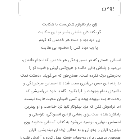
بهمن
زان یار دلنوازم شکریست با شکایت
گر نکته دان عشقی بشنو تو این حکایت
بی مزد بود و منت هر خدمتی که کردم
یا رب مباد کس را مخدوم بی عنایت
انسانی هستی که در مسیر زندگی هر خدمتی که انجام داده‌ای،
بی‌مزد و پاداش باقی مانده و هیچ‌کس ارزش و قدرت تو را
به‌درستی درک نکرده است. همان‌طور که می‌گویند «دستت نمک
ندارد»، این حس بی‌قدری سبب شده تا احساس سرخوردگی و
ناامیدی تمام وجودت را فرا بگیرد. گاه با خود می‌اندیشی که
زحمت‌هایت بیهوده بوده و کسی قدردان محبت‌هایت نیست،
اما فراموش نکن که مزد نیکوکار تنها نزد خداست و او بهترین
پاداش‌دهنده است.برای رهایی از این افسردگی، ناراحتی و
احساس تنهایی، توصیه می‌شود به کتاب آسمانی خداوند روی
بیاوری؛ قرآن را بخوانی و به معانی ژرف آن بیندیشی. قرآن
همچون مرهمی برای روح‌های خسته عمل کرده و آرامش قلب را