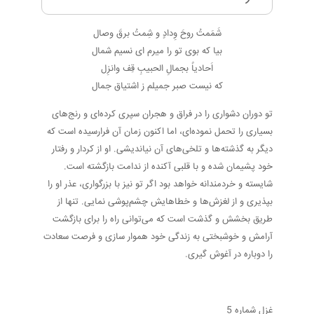
شَمَمتُ روحَ وِدادٍ و شِمتُ برقَ وصال
بیا که بوی تو را میرم ای نسیم شمال
اَحادیاً بجمالِ الحبیبِ قِف وانزِل
که نیست صبر جمیلم ز اشتیاق جمال
تو دوران دشواری را در فراق و هجران سپری کرده‌ای و رنج‌های
بسیاری را تحمل نموده‌ای، اما اکنون زمان آن فرارسیده است که
دیگر به گذشته‌ها و تلخی‌های آن نیاندیشی. او از کردار و رفتار
خود پشیمان شده و با قلبی آکنده از ندامت بازگشته است.
شایسته و خردمندانه خواهد بود اگر تو نیز با بزرگواری، عذر او را
بپذیری و از لغزش‌ها و خطاهایش چشم‌پوشی نمایی. تنها از
طریق بخشش و گذشت است که می‌توانی راه را برای بازگشت
آرامش و خوشبختی به زندگی خود هموار سازی و فرصت سعادت
را دوباره در آغوش گیری.
غزل شماره 5