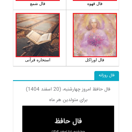
فال قهوه
فال شمع
فال اوراکل
استخاره قرآنی
فال روزانه
فال حافظ امروز چهارشنبه، (20 اسفند 1404)
برای متولدین هر ماه