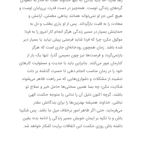
رها سازد، اما باید بدانی که تنها خداوند است که قادر به گشودن
گره‌های زندگی توست. همه‌چیز در دست قدرت بی‌پایان اوست و
هیچ کس جز او نمی‌تواند همانند پناهی مطمئن، آرامش و
سعادت را به قلبت بازگرداند. پس از او یاری بطلب و دل به
حمایتش بسپار.در مسیر زندگی هرگز انجام کار امروز را به فردا
موکول مکن؛ چرا که فردا شاید فرصتی پیش نیاید یا بسیار دیر
شده باشد. زمان همچون رودخانه‌ای جاری است که هرگز
بازنمی‌گردد و فرصت‌ها نیز چون نسیمی گذرا، تنها یک بار از
کنارمان عبور می‌کنند. بنابراین باید با جدیت و مسئولیت کارهای
خود را در زمان مناسب انجام دهی تا حسرت گذشته بر دلت
ننشیند.از مشکلات و دشواری‌هایی که سر راهت ظاهر می‌شوند
شکایت مکن؛ چه بسا همین سختی‌ها حامل خیر و صلاح تو
باشند، گرچه اکنون دلیل آن را ندانی یا متوجه حکمت الهی
نباشی. خداوند همیشه بهترین‌ها را برای بندگانش مقدر
می‌فرماید، حتی اگر ظاهر امور برخلاف میل ما باشد. پس شکیبا
باش و با تکیه بر ایمان خویش مسیر زندگی را ادامه بده؛ یقین
داشته باش روزی حکمت این اتفاقات برایت آشکار خواهد شد.