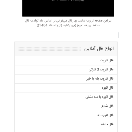
در این صفحه از وب سایت بهارفال می‌توانی بر اساس ماه تولدت فال
حافظ روزانه امروز (چهارشنبه، (20 اسفند 1404))
انواع فال آنلاین
فال تاروت
فال تاروت 3 کارتی
فال تاروت بله یا خیر
فال قهوه
فال قهوه با سه نشان
فال شمع
فال لنورماند
فال حافظ