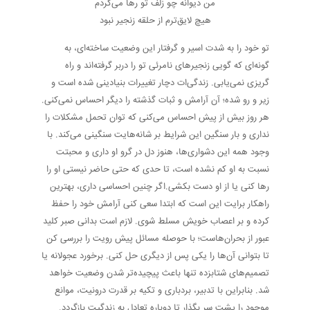
من دیوانه چو زلف تو رها می‌کردم
هیچ لایق‌ترم از حلقه زنجیر نبود
تو خود را به شدت اسیر و گرفتار این وضعیت ساخته‌ای، به
گونه‌ای که گویی زنجیرهای نامرئی تو را دربر گرفته‌اند و راه
گریزی نمی‌یابی. زندگی‌ات دچار تغییرات بنیادینی شده است و
زیر و رو شده؛ آن آرامش و ثبات گذشته را دیگر احساس نمی‌کنی.
هر روز بیش از پیش احساس می‌کنی که توان تحمل مشکلات را
نداری و بار سنگین این شرایط بر شانه‌هایت سنگینی می‌کند. با
وجود همه این دشواری‌ها، هنوز دل در گرو او داری و محبتت
نسبت به او کم نشده است، تا حدی که حتی حاضر نیستی او را
رها کنی یا از او دست بکشی.اگر چنین احساسی داری، بهترین
راهکار برایت این است که ابتدا سعی کنی آرامش خود را حفظ
کرده و بر اعصاب خویش مسلط شوی. لازم است بدانى صبر کلید
عبور از بحران‌هاست؛ با حوصله مسائل پیش رویت را بررسی کن
تا بتوانی آن‌ها را یکی پس از دیگری حل کنی. برخورد عجولانه یا
تصمیم‌های شتابزده تنها باعث پیچیده‌تر شدن وضعیت خواهد
شد. بنابراین با تدبیر، بردباری و تکیه بر قدرت درونیت، موانع
موجود را پشت سر بگذار تا دوباره تعادل به زندگیت بازگردد.