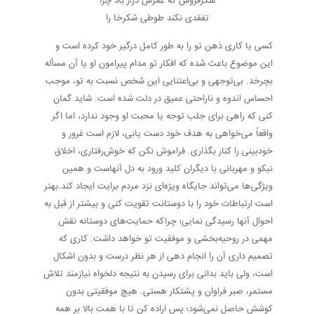
شکرفروش که عمرش دراز باد چرا
تفقدی نکند طوطی شکرخا را
کسی یا کاری ذهن تو را به طور کامل درگیر خود کرده است و
این موضوع باعث شده که افکار تو مدام پیرامون او یا آن مسأله
بچرخد. بی‌توجهی و بی‌اعتنایی این شخص نسبت به تو، موجب
احساس اندوه و ناراحتی عمیق در دلت شده است. شاید گمان
کنی که راهی برای جلب توجه یا محبت او وجود ندارد، اما اگر
واقعاً می‌خواهی به هدف خود دست یابی، لازم است غرور و
خودبینی را کنار بگذاری. فراموش نکن که خوش‌رفتاری، اخلاق
نیکو و مهربانی با دیگران کلید ورود به دل آنهاست و همین
ویژگی‌ها می‌تواند جایگاه ویژه‌ای نزد مردم برایت ایجاد کند.بهتر
است ارتباطات خود را با دوستانت تقویت کنی و بیشتر از قبل به
احوال آنها رسیدگی نمایی؛ چراکه حمایت‌های دوستانه نقش
مهمی در روحیه‌بخشی و موفقیت تو خواهد داشت. کاری که
تصمیم داری آن را انجام دهی از هر نظر درست و بدون اشکال
است، ولی باید بدانی برای رسیدن به نتیجه دلخواه نیازمند تلاش
مستمر، صبر فراوان و پشتکار هستی. هیچ موفقیتی بدون
کوشش حاصل نمی‌شود؛ پس اراده کن تا با همت بالا بر همه