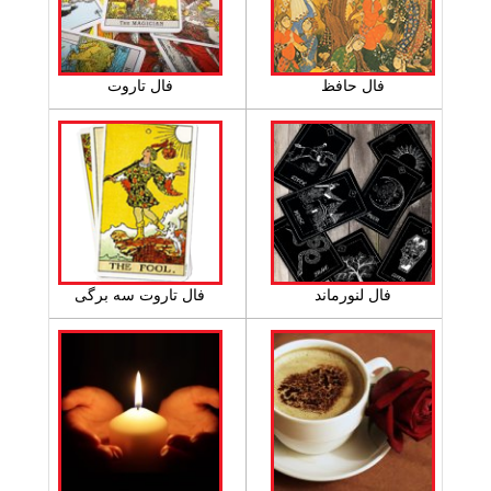
فال حافظ
فال تاروت
فال لنورماند
فال تاروت سه برگی