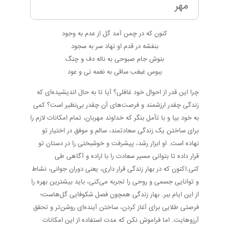
مهر
کنون که در چمن آمد گل از عدم به وجود
بنفشه در قدم او نهاد سر به سجود
بنوش جام صبوحی به ناله دف و چنگ
ببوس غبغب ساقی به نغمه نی و عود
چرا این قدر از احوال خود غافلی؟ آیا تا به حال اندیشیده‌ای که
زندگی چقدر ارزشمند و فرصت‌های آن چقدر بی‌نظیر است؟ کمی
به خود بیا و با تأمل بنگر که خداوند مهربان، تمام امکانات لازم را
برای ساختن یک زندگی سعادتمند، سالم و موفق در اختیار تو
نهاده است. او ابزار رشد، پیشرفت و خوشبختی را در دستان تو
قرار داده تا بتوانی مسیر سعادت را با اراده و آگاهی طی
کنی.اکنون که در بهار زندگی قرار داری، یعنی دوران جوانی، نشاط
و توانایی جسمی و روحی را تجربه می‌کنی، باید بیشترین بهره را
از این ایام ببر. بهار زندگی همچون فصل شکوفایی گل‌هاست؛
فرصتی طلایی برای آغاز کردن، ساختن آینده‌ای روشن‌تر و تحقق
آرزوهایت. اما فراموش نکن که مدت استفاده از این امکانات