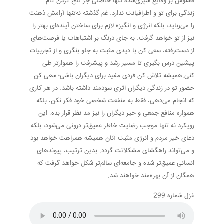
افسوس بر وقایع سپری‌شده تنها حاصلی جز تلخ کردن کام
زندگی برای تو و اطرافیانت ندارد. غم گذشته نه‌تنها آرامش ذهنت
را می‌رباید، بلکه انرژی و انگیزه لازم برای ساختن آینده‌ای بهتر را
نیز از تو خواهد گرفت. به جای درنگ بر اشتباهات یا فرصت‌های
از دست‌رفته، سعی کن با دیدی مثبت به جلو بنگری و از تجربیات
پیشین درس بگیری تا مسیر رشد و پیشرفت را هموارتر طی
کنی.همیشه تلاش کن فردی مفید برای دیگران باشی؛ سعی کن
حضور تو در زندگی دیگران اثری سودمند داشته باشد. در هر کاری
که انجام می‌دهی، فقط به منفعت شخصی خود فکر نکن، بلکه
همواره منافع جمعی و خیر دیگران را نیز مد نظر قرار بده. این
رویکرد نه تنها موجب رضایت خاطر عمیق‌تر درونی می‌شود، بلکه
دعای خیر مردم و انرژی مثبت آنان همیشه همراهت خواهد بود
و می‌تواند راهگشای مشکلاتت گردد. بدین ترتیب، پیوندهای
انسانی عمیق‌تر شده و جامعه‌ای سالم‌تر شکل خواهد گرفت که
همگان از آن بهره‌مند خواهند شد.
غزل شماره 299