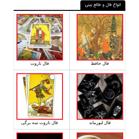
انواع فال و طالع بینی
فال حافظ
فال تاروت
فال لنورماند
فال تاروت سه برگی