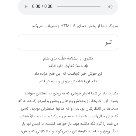
مرورگر شما از پخش صدای HTML 5 پشتیبانی نمی‌کند.
تیر
بُشری اِذِ السّلامهُ حَلَّت بِذی سَلَم
للهِ حمدُ مُعتَرِفٍ غایهَ النِّعَم
آن خوش خبر کجاست که این فتح مژده داد
تا جان فشانمش چو زر و سیم در قدم
بشارت باد بر شما اخبار خوشی که به زودی به دستتان خواهد
رسید. این خبرها، نویدبخش روزهایی روشن و امیدوارکننده‌اند که
مدت‌ها در انتظارشان بودید. او که مدتها منتظرش بودید، کسی
که جای خالی‌اش را همیشه احساس می‌کردید و امید بازگشتش
دل شما را گرم نگه داشته بود، باز خواهد گشت. با آمدن او، بار
دیگر رونق و نظم به کارهایتان بازمی‌گردد و مشکلاتی که پیش‌تر