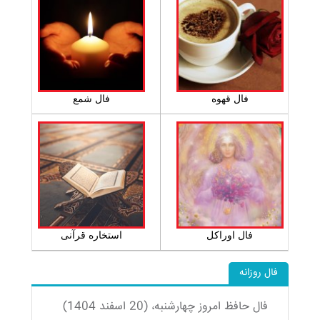
فال قهوه
فال شمع
فال اوراکل
استخاره قرآنی
فال روزانه
فال حافظ امروز چهارشنبه، (20 اسفند 1404)