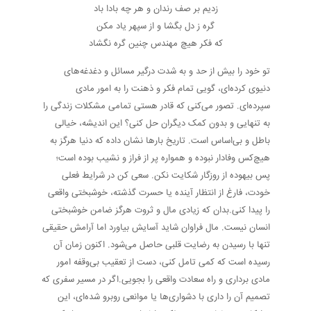
زدیم بر صف رندان و هر چه بادا باد
گره ز دل بگشا و از سپهر یاد مکن
که فکر هیچ مهندس چنین گره نگشاد
تو خود را بیش از حد و به شدت درگیر مسائل و دغدغه‌های
دنیوی کرده‌ای، گویی تمام فکر و ذهنت را به امور مادی
سپرده‌ای. تصور می‌کنی که قادر هستی تمامی مشکلات زندگی را
به تنهایی و بدون کمک دیگران حل کنی؟ این اندیشه، خیالی
باطل و بی‌اساس است. تاریخ بارها نشان داده که دنیا هرگز به
هیچ‌کس وفادار نبوده و همواره پر از فراز و نشیب بوده است؛
پس بیهوده از روزگار شکایت نکن. سعی کن در شرایط فعلی
خودت، فارغ از انتظار آینده یا حسرت گذشته، خوشبختی واقعی
را پیدا کنی.بدان که زیادی مال و ثروت هرگز ضامن خوشبختی
انسان نیست. مال فراوان شاید آسایش بیاورد اما آرامش حقیقی
تنها با رسیدن به رضایت قلبی حاصل می‌شود. اکنون زمان آن
رسیده است که کمی تامل کنی، دست از تعقیب بی‌وقفه امور
مادی برداری و راه سعادت واقعی را بجویی.اگر در مسیر سفری که
تصمیم آن را داری با دشواری‌ها یا موانعی روبرو شده‌ای، این