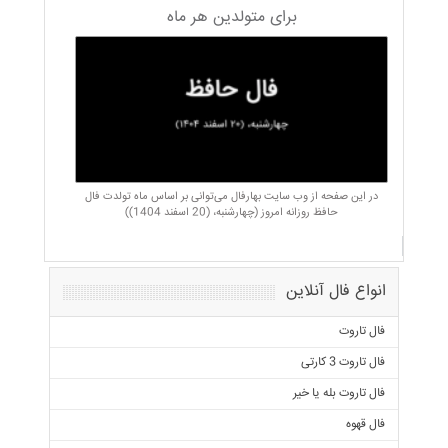
برای متولدین هر ماه
در این صفحه از وب سایت بهارفال می‌توانی بر اساس ماه تولدت فال
حافظ روزانه امروز (چهارشنبه، (20 اسفند 1404))
انواع فال آنلاین
فال تاروت
فال تاروت 3 کارتی
فال تاروت بله یا خیر
فال قهوه