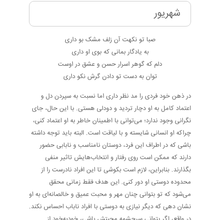
شهریور
صبا تو نکهت آن زلف مشک بو داری
به یادگار بمانی که بوی او داری
دلم که گوهر اسرار حسن و عشق در اوست
توان به دست تو دادن گرش نکو داری
در ذهن خود فردی را مد نظر داری اما نسبت به سپردن دل و
اعتماد کامل به او دچار تردید و دودلی هستی. با این حال، جای
نگرانی وجود ندارد؛ می‌توانی با اطمینان خاطر به او اعتماد کنی،
چراکه او انسانی شایسته و با لیاقت است. البته باید توجه داشته
باشی که در اطراف این فرد، دوستان نامناسب و نابابی حضور
دارند که ممکن است روی رفتار و انتخاب‌هایش تاثیر منفی
بگذارند. بنابراین، لازم است بکوشی تا این افراد نادرست را از
محدوده دوستی او دور کنی. این هدف فقط زمانی محقق
می‌شود که تو بتوانی چنان مهر و محبت عمیق و خالصانه‌ای به او
نشان دهی که دیگر نیازی به دوستی با افراد ناباب احساس نکند.
در واقع، اگر بتوانی سرچشمه محبتش باشی، خودبه‌خود از