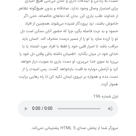
نسبت به زندگی و آینده‌ات داری و گمان می‌کنی هیچ امیدی
برای استمرار وصال وجود ندارد، صادقانه و بدون هیچ‌گونه تظاهر
از خداوند طلب یاری کن. بدان که دعاهای خالصانه، حتی اگر
خاموش باشند، نزد پروردگار شنیده می‌شوند.همچنین از افراد
حسود و بد نیت فاصله بگیر؛ چرا که حضور آنان ممکن است دل
تو را آزرده سازد یا تو را از مسیر درست منحرف کند. انسان باید
مراقب باشد تا اسرار قلبی خود را فقط با افراد مورد اعتماد یا با
خدای خود در میان بگذارد. اطمینان داشته باش وقتی دل خود را
بی‌ریا به سوی خدا می‌بری، او دست یاری به سویت دراز خواهد
کرد و آرامش دوباره به قلبت بازخواهد گشت. پس امیدت را از
دست مده و همواره بر نیروی ایمان تکیه کن تا راه رهایی برایت
هموار گردد.
غزل شماره 196
مرورگر شما از پخش صدای HTML 5 پشتیبانی نمی‌کند.