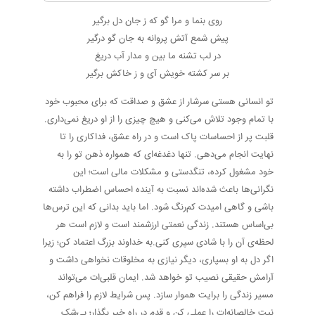
روی بنما و مرا گو که ز جان دل برگیر
پیش شمع آتش پروانه به جان گو درگیر
در لب تشنه ما بین و مدار آب دریغ
بر سر کشته خویش آی و ز خاکش برگیر
تو انسانی هستی سرشار از عشق و صداقت که برای محبوب خود
با تمام وجود تلاش می‌کنی و هیچ چیزی را از او دریغ نمی‌داری.
قلبت پر از احساسات پاک است و در راه عشق، فداکاری را تا
نهایت انجام می‌دهی. تنها دغدغه‌ای که همواره ذهن تو را به
خود مشغول کرده، تنگدستی و مشکلات مالی است؛ این
نگرانی‌ها باعث شده‌اند نسبت به آینده احساس اضطراب داشته
باشی و گاهی امیدت کم‌رنگ شود. اما باید بدانی که این ترس‌ها
بی‌اساس هستند. زندگی نعمتی ارزشمند است و لازم است هر
لحظه‌ی آن را با شادی سپری کنی.به خداوند بزرگ اعتماد کن؛ زیرا
اگر دل به او بسپاری، دیگر نیازی به مخلوقات نخواهی داشت و
آرامش حقیقی نصیب تو خواهد شد. ایمان قلبی‌ات می‌تواند
مسیر زندگی را برایت هموار سازد. پس شرایط لازم را فراهم کن،
نیت خالصانه‌ات را عملی کن و قدم در راه خیر بگذار؛ بی‌شک