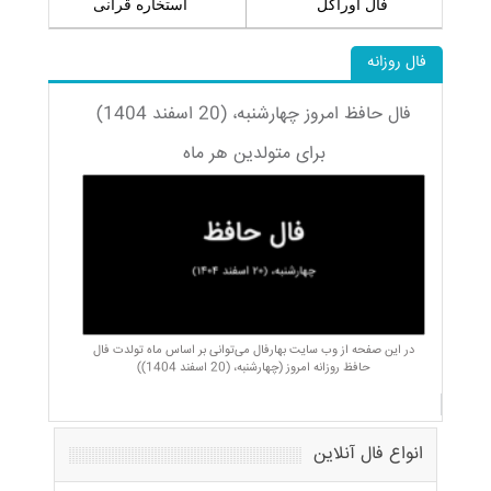
فال اوراکل
استخاره قرآنی
فال روزانه
فال حافظ امروز چهارشنبه، (20 اسفند 1404)
برای متولدین هر ماه
در این صفحه از وب سایت بهارفال می‌توانی بر اساس ماه تولدت فال
حافظ روزانه امروز (چهارشنبه، (20 اسفند 1404))
انواع فال آنلاین