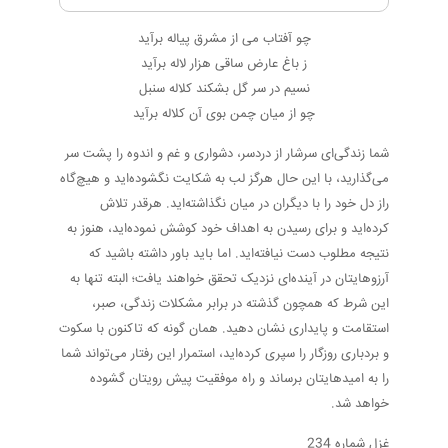
چو آفتاب می از مشرق پیاله برآید
ز باغ عارض ساقی هزار لاله برآید
نسیم در سر گل بشکند کلاله سنبل
چو از میان چمن بوی آن کلاله برآید
شما زندگی‌ای سرشار از دردسر، دشواری و غم و اندوه را پشت سر
می‌گذارید، با این حال هرگز لب به شکایت نگشوده‌اید و هیچ‌گاه
راز دل خود را با دیگران در میان نگذاشته‌اید. هرقدر تلاش
کرده‌اید و برای رسیدن به اهداف خود کوشش نموده‌اید، هنوز به
نتیجه مطلوب دست نیافته‌اید. اما باید باور داشته باشید که
آرزوهایتان در آینده‌ای نزدیک تحقق خواهند یافت؛ البته تنها به
این شرط که همچون گذشته در برابر مشکلات زندگی، صبر،
استقامت و پایداری نشان دهید. همان گونه که تاکنون با سکوت
و بردباری روزگار را سپری کرده‌اید، استمرار این رفتار می‌تواند شما
را به امیدهایتان برساند و راه موفقیت پیش رویتان گشوده
خواهد شد.
غزل شماره 234