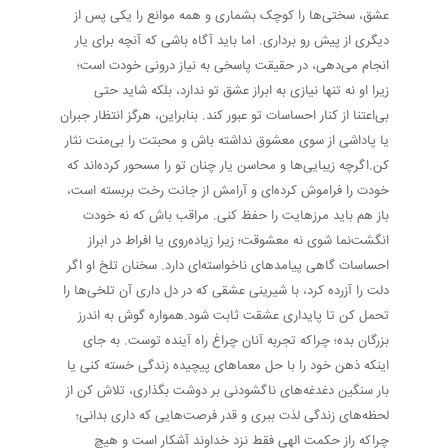
عشق، سختی‌ها را کوچک بشماری و همه موانع را یکی پس از
دیگری از پیش رو برداری. اما باید آگاه باشی که آنچه برای یار
انجام می‌دهی، در حقیقت پاسخی به نیاز درونی خودت است؛
زیرا او نه تنها نیازی به ابراز عشق تو ندارد، بلکه شاید حتی
بی‌اعتنا از کنار احساسات تو عبور کند. بنابراین، هرگز انتظار جبران
یا پاداشی از سوی معشوق نداشته باش و محبتت را بی‌منت نثار
کن.اگرچه زیبایی‌ها و محاسن یار چنان تو را مسحور کرده‌اند که
خودت را فراموش کرده‌ای و آرامش از جانت رخت بربسته است،
باز هم باید مرزهایت را حفظ کنی. مراقب باش که نه خودت
انگشت‌نما شوی نه معشوقت؛ زیرا زیاده‌روی یا افراط در ابراز
احساسات گاهی پیامدهای ناخواسته‌ای دارد. سخنان تلخ او اگر
دلت را آزرده کرد، با شیرینی عشقی که در دل داری آن تلخی‌ها را
تحمل کن تا پایداری عشقت ثابت شود.همواره گوش به اندرز
بزرگان بده؛ چراکه تجربه آنان چراغ راه آینده توست. به جای
اینکه ذهن خود را با حل معماهای پیچیده زندگی خسته کنی یا
بار سنگین دغدغه‌های ناگشودنی بر دوشت بگذاری، تلاش کن از
لحظه‌های زندگی لذت ببری و قدر فرصت‌هایی که داری بدانی؛
چراکه راز حکمت الهی فقط نزد خداوند آشکار است و هیچ