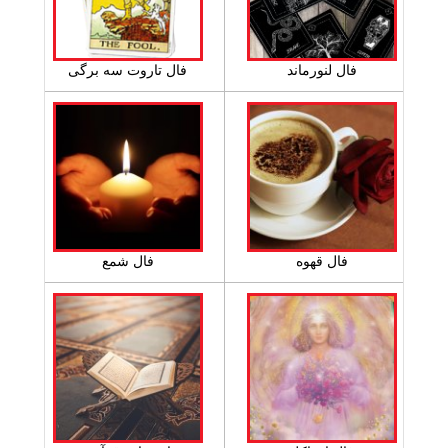
فال لنورماند
فال تاروت سه برگی
فال قهوه
فال شمع