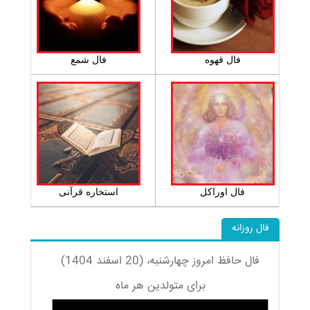
فال قهوه
فال شمع
فال اوراکل
استخاره قرآنی
فال روزانه
فال حافظ امروز چهارشنبه، (20 اسفند 1404)
برای متولدین هر ماه