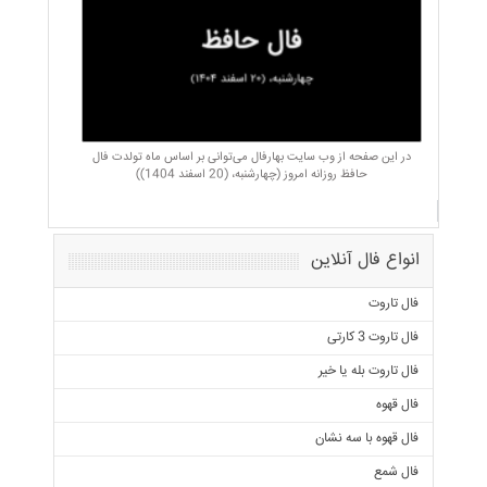
در این صفحه از وب سایت بهارفال می‌توانی بر اساس ماه تولدت فال
حافظ روزانه امروز (چهارشنبه، (20 اسفند 1404))
انواع فال آنلاین
فال تاروت
فال تاروت 3 کارتی
فال تاروت بله یا خیر
فال قهوه
فال قهوه با سه نشان
فال شمع