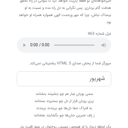
خیرخواهانه‌ی تو قطعاً یاریت خواهد کرد تا بتوانی در راه تحقق
هدفت گام برداری. پس نگرانی به دل راه مده و نسبت به او
بیمناک نباش، چرا که مهر ورحمت الهی همواره همراه او خواهد
بود.
غزل شماره 463
مرورگر شما از پخش صدای HTML 5 پشتیبانی نمی‌کند.
شهریور
سمن بویان غبار غم چو بنشینند بنشانند
پری رویان قرار از دل چو بستیزند بستانند
به فتراک جفا دل‌ها چو بربندند بربندند
ز زلف عنبرین جان‌ها چو بگشایند بفشانند
یک لحظه دیدار با او همچون نسیمی روح‌نواز، در عمق قلبت بذر