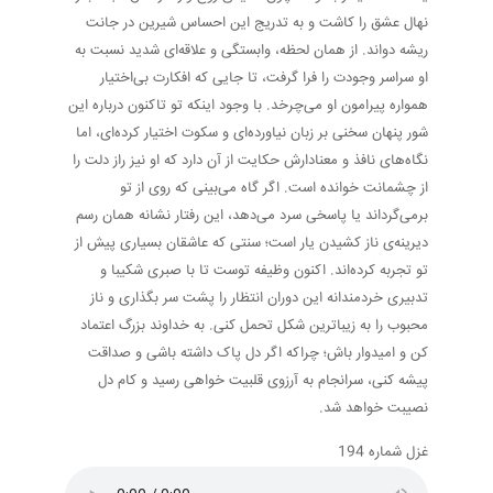
نهال عشق را کاشت و به تدریج این احساس شیرین در جانت
ریشه دواند. از همان لحظه، وابستگی و علاقه‌ای شدید نسبت به
او سراسر وجودت را فرا گرفت، تا جایی که افکارت بی‌اختیار
همواره پیرامون او می‌چرخد. با وجود اینکه تو تاکنون درباره این
شور پنهان سخنی بر زبان نیاورده‌ای و سکوت اختیار کرده‌ای، اما
نگاه‌های نافذ و معنادارش حکایت از آن دارد که او نیز راز دلت را
از چشمانت خوانده است. اگر گاه می‌بینی که روی از تو
برمی‌گرداند یا پاسخی سرد می‌دهد، این رفتار نشانه همان رسم
دیرینه‌ی ناز کشیدن یار است؛ سنتی که عاشقان بسیاری پیش از
تو تجربه کرده‌اند. اکنون وظیفه توست تا با صبری شکیبا و
تدبیری خردمندانه این دوران انتظار را پشت سر بگذاری و ناز
محبوب را به زیباترین شکل تحمل کنی. به خداوند بزرگ اعتماد
کن و امیدوار باش؛ چراکه اگر دل پاک داشته باشی و صداقت
پیشه کنی، سرانجام به آرزوی قلبیت خواهی رسید و کام دل
نصیبت خواهد شد.
غزل شماره 194