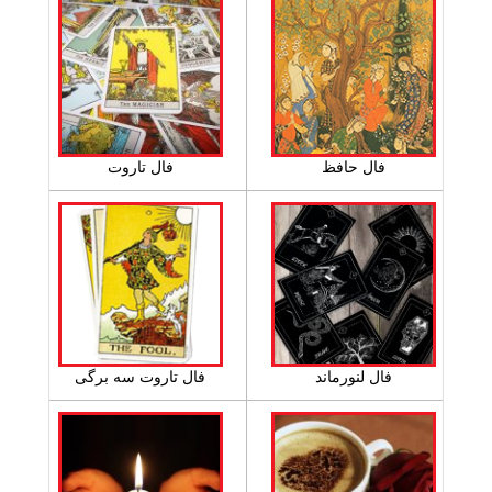
فال حافظ
فال تاروت
فال لنورماند
فال تاروت سه برگی