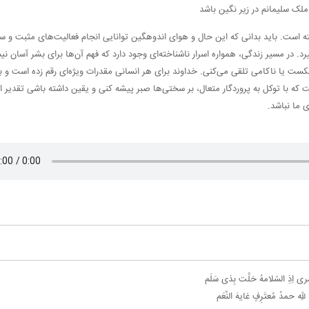
لک سلیمانم در زیر نگین باشد
ه است. باید بدانی که این حال و هوای اندوهگین توانایی انجام فعالیت‌های مثبت و سازن
رد. در مسیر زندگی، همواره اسرار ناشناخته‌ای وجود دارد که فهم آن‌ها برای بشر آسان ن
شکست یا ناکامی تلقی می‌کنی. خداوند برای هر انسانی مقدرات ویژه‌ای رقم زده است و ب
که با توکل به پروردگار متعال، بر سختی‌ها صبر پیشه کنی و یقین داشته باشی تقدیر ا
ری اِذِ السّلامهُ حَلَّت بِذی سَلَم
للهِ حمدُ مُعتَرِفٍ غایهَ النِّعَم