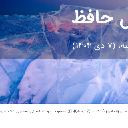
وز (یکشنبه، (7 دی 1404)) مخصوص خودت را ببینی؛ تفسیری از شعرهای جاودانه‌ی
د.