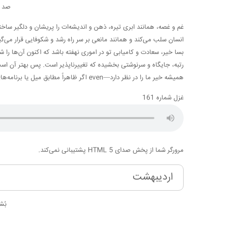
صد م
غم و غصه، همانند ابری تیره، ذهن و اندیشه‌ات را پریشان و دلگیر ساخت
انسان سلب می‌کند و همانند مانعی بر سر راه رشد و شکوفایی قرار می‌گی
بسا خیر، سعادت و کامیابی تو در اموری نهفته باشد که اکنون آن‌ها را 
رتبه، جایگاه و سرنوشتی بخشیده که تغییرناپذیر است. پس بهتر آن است 
همیشه خیر ما را در نظر دارد—even اگر ظاهراً مطابق میل یا برنامه‌های ما نباشد.
غزل شماره 161
مرورگر شما از پخش صدای HTML 5 پشتیبانی نمی‌کند.
اردیبهشت
بُش