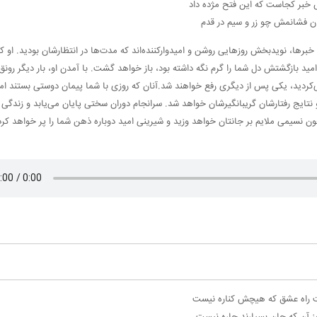
خبر کجاست که این فتح مژده داد
ن فشانمش چو زر و سیم در قدم
برها، نویدبخش روزهایی روشن و امیدوارکننده‌اند که مدت‌ها در انتظارشان بودید. او ک
بازگشتش دل شما را گرم نگه داشته بود، باز خواهد گشت. با آمدن او، بار دیگر رونق 
ی‌کردید، یکی پس از دیگری رفع خواهند شد.آنان که روزی با شما پیمان دوستی بستند اما
نتایج رفتارشان گریبانگیرشان خواهد شد. سرانجام دوران سختی پایان می‌یابد و زندگی آ
سیمی ملایم بر جانتان خواهد وزید و شیرینی امید دوباره ذهن شما را پر خواهد کرد
 راه عشق که هیچش کناره نیست
ز آن که جان بسپارند چاره نیست