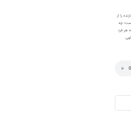
ده را از
یست؛ چه
ه هر فرد
لهی