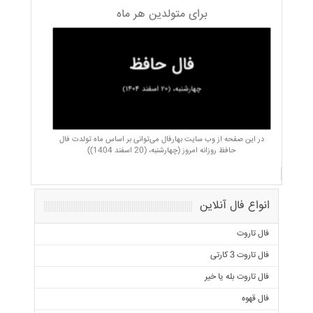
برای متولدین هر ماه
در این صفحه از وب سایت بهارفال می‌توانی بر اساس ماه تولدت فال
حافظ روزانه امروز (چهارشنبه، (20 اسفند 1404))
انواع فال آنلاین
فال تاروت
فال تاروت 3 کارتی
فال تاروت بله یا خیر
فال قهوه