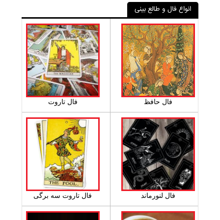
انواع فال و طالع بینی
فال حافظ
فال تاروت
فال لنورماند
فال تاروت سه برگی