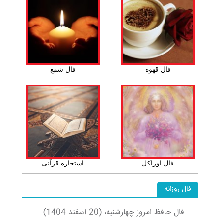
فال قهوه
فال شمع
فال اوراکل
استخاره قرآنی
فال روزانه
فال حافظ امروز چهارشنبه، (20 اسفند 1404)