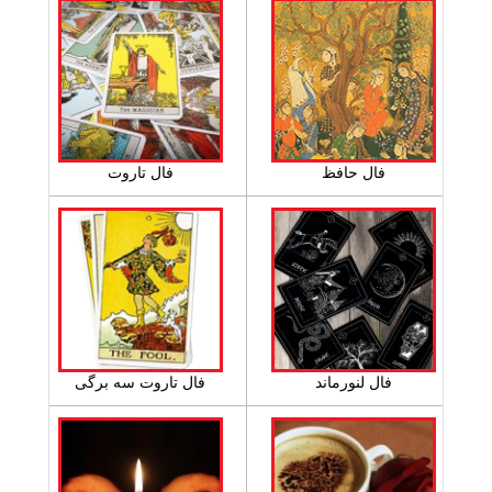
فال حافظ
فال تاروت
فال لنورماند
فال تاروت سه برگی