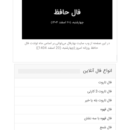
در این صفحه از وب سایت بهارفال می‌توانی بر اساس ماه تولدت فال
حافظ روزانه امروز (چهارشنبه، (20 اسفند 1404))
انواع فال آنلاین
فال تاروت
فال تاروت 3 کارتی
فال تاروت بله یا خیر
فال قهوه
فال قهوه با سه نشان
فال شمع