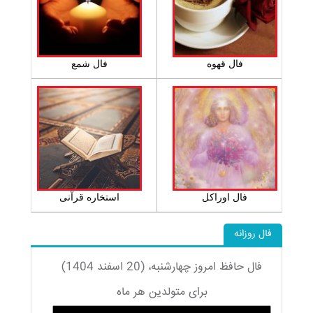
فال قهوه
فال شمع
فال اوراکل
استخاره قرآنی
فال روزانه
فال حافظ امروز چهارشنبه، (20 اسفند 1404)
برای متولدین هر ماه