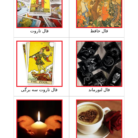
فال حافظ
فال تاروت
فال لنورماند
فال تاروت سه برگی