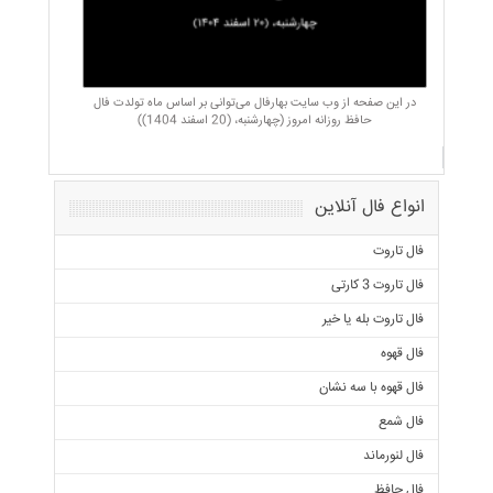
در این صفحه از وب سایت بهارفال می‌توانی بر اساس ماه تولدت فال
حافظ روزانه امروز (چهارشنبه، (20 اسفند 1404))
انواع فال آنلاین
فال تاروت
فال تاروت 3 کارتی
فال تاروت بله یا خیر
فال قهوه
فال قهوه با سه نشان
فال شمع
فال لنورماند
فال حافظ