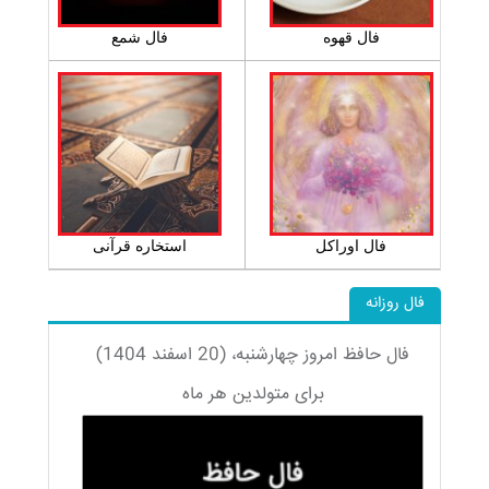
فال قهوه
فال شمع
فال اوراکل
استخاره قرآنی
فال روزانه
فال حافظ امروز چهارشنبه، (20 اسفند 1404)
برای متولدین هر ماه