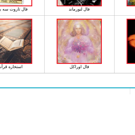
فال لنورماند
فال تاروت سه ب
فال اوراکل
استخاره قرآن