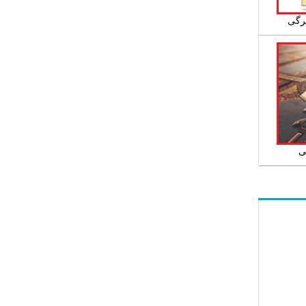
رگی
ی