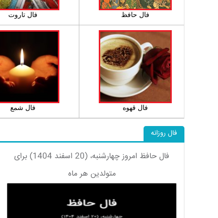
فال حافظ
فال تاروت
فال قهوه
فال شمع
فال روزانه
فال حافظ امروز چهارشنبه، (20 اسفند 1404) برای
متولدین هر ماه