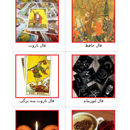
فال حافظ
فال تاروت
فال لنورماند
فال تاروت سه برگی