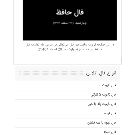
در این صفحه از وب سایت بهارفال می‌توانی بر اساس ماه تولدت فال
حافظ روزانه امروز (چهارشنبه، (20 اسفند 1404))
انواع فال آنلاین
فال تاروت
فال تاروت 3 کارتی
فال تاروت بله یا خیر
فال قهوه
فال قهوه با سه نشان
فال شمع