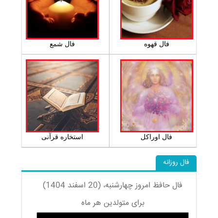
فال قهوه
فال شمع
فال اوراکل
استخاره قرآنی
فال روزانه
فال حافظ امروز چهارشنبه، (20 اسفند 1404)
برای متولدین هر ماه